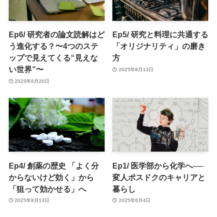
Ep6/ 研究者の論文読解はど
Ep5/ 研究と料理に共通する
う進化する？〜4つのステ
「オリジナリティ」の磨き
ップで見えてくる“見えな
方
い世界”〜
2025年8月13日
2025年8月20日
Ep4/ 創薬の歴史 「よく分
Ep1/ 医学部から化学へ──
からないけど効く」から
変人ポスドクのキャリアと
「狙って効かせる」へ
暮らし
2025年8月13日
2025年6月4日