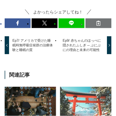
よかったらシェアしてね！
Ep7/ アメリカで受けた睡
Ep9/ 赤ちゃんのほっぺに
眠時無呼吸症候群の治療体
隠されたふしぎ ─ ぷにぷ
験と睡眠の質
にの理由と未来の可能性
関連記事